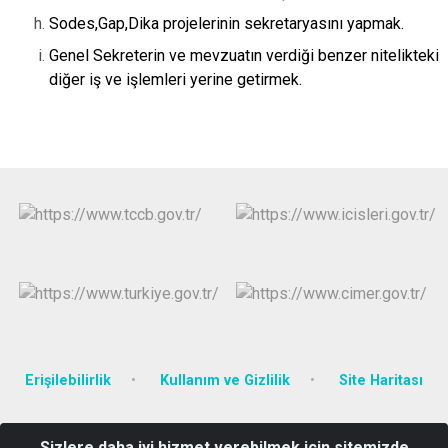
Sodes,Gap,Dika projelerinin sekretaryasını yapmak.
Genel Sekreterin ve mevzuatın verdiği benzer nitelikteki
diğer iş ve işlemleri yerine getirmek.
Erişilebilirlik
Kullanım ve Gizlilik
Site Haritası
Yenimahalle Mahallesi Recep Tayyip Erdoğan Bulvarı No: 353
Sizlere daha iyi hizmet verebilmek için sitemizde