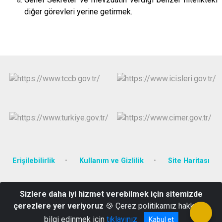
diğer görevleri yerine getirmek.
Erişilebilirlik
Kullanım ve Gizlilik
Site Haritası
Yenimahalle Mahallesi Recep Tayyip Erdoğan Bulvarı No: 353
Sizlere daha iyi hizmet verebilmek için sitemizde
0486 216 10 39 -0486 216 19 95- Belgegeçer: 0486 216 68 71- E-
çerezlere yer veriyoruz
🍪 Çerez politikamız hakkında
posta adresi :bilgi@sirnakilozelidare.gov.tr
bilgi edinmek için
tıklayınız
Kabul et